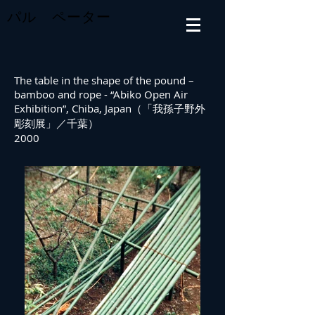
パル ペーター
The table in the shape of the pound –
bamboo and rope - “Abiko Open Air
Exhibition”, Chiba, Japan（「我孫子野外
彫刻展」／千葉）
2000